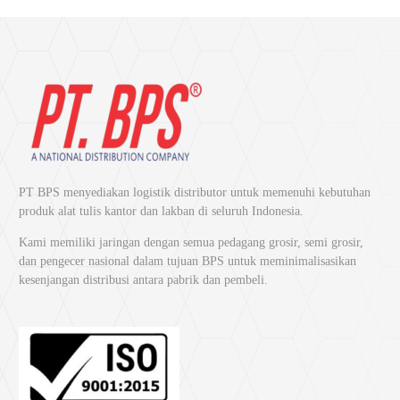
Tata Cara Pemesanan Isolasi di
Bangkit Perkasa Sukses
Anda bisa melakukan pemesanan di distributor isolasi Bangkit Perkasa
Sukses dengan tata cara berikut:
1. Pilih Produk yang Anda Butuhkan
Kunjungi halaman produk kami dan lihat berbagai pilihan isolasi yang
PT BPS menyediakan logistik distributor untuk memenuhi kebutuhan
tersedia. Pilih solasi yang Anda butuhkan.
produk alat tulis kantor dan lakban di seluruh Indonesia.
Kami memiliki jaringan dengan semua pedagang grosir, semi grosir,
2. Klik Logo WhatsApp di Pojok Kanan
dan pengecer nasional dalam tujuan BPS untuk meminimalisasikan
Bawah
kesenjangan distribusi antara pabrik dan pembeli.
Setelah menentukan pilihan, Anda dapat menghubungi kami dengan
mudah. Cukup klik logo WhatsApp yang terletak di pojok kanan bawah
halaman kami.
3. Anda Akan Terhubung dengan Tim