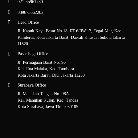
021-55961780
Kunjungi halaman produk kami untuk melihat berbagai jenis double
tape foam yang tersedia. Pastikan untuk memilih spesifikasi yang
089673662202
paling sesuai dengan kebutuhan proyek Anda.
Head Office
2. Klik Logo WhatsApp di Pojok Kanan
Jl. Kapuk Kayu Besar No.18, RT.6/RW.12, Tegal Alur, Kec.
Bawah
Kalideres, Kota Jakarta Barat, Daerah Khusus Ibukota Jakarta
11820
Setelah menentukan pilihan, klik logo WhatsApp yang terletak di pojok
Pasar Pagi Office
kanan bawah layar. Ini akan mengarahkan Anda ke aplikasi WhatsApp
untuk menghubungi tim kami.
Jl. Perniagaan Barat No. 96
Kel. Roa Malaka, Kec. Tambora
3. Anda Akan Terhubung dengan Tim
Kota Jakarta Barat, DKI Jakarta 11230
Admin Kami
Surabaya Office
Jl. Manukan Tengah No. 98A
Tim admin kami siap membantu Anda dengan informasi lebih lanjut
Kel. Manukan Kulon, Kec. Tandes
mengenai produk, ketersediaan, dan harga grosir. Jangan ragu untuk
Kota Surabaya, Jawa Timur 60185
mengajukan pertanyaan atau meminta saran!
4. Ikuti Prosedur Pembelian
Setelah terhubung, ikuti prosedur pembelian yang akan dijelaskan oleh