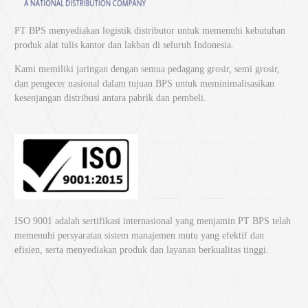
Fungsi:
Sebagai alat perekat berbagai bahan seperti plastik, kayu, logam,
PT BPS menyediakan logistik distributor untuk memenuhi kebutuhan
kaca, dan kertas
produk alat tulis kantor dan lakban di seluruh Indonesia.
Dapat menempelkan benda di permukaan yang kurang rata
Kami memiliki jaringan dengan semua pedagang grosir, semi grosir,
Bisa digunakan untuk meredam getaran dan benturan
dan pengecer nasional dalam tujuan BPS untuk meminimalisasikan
kesenjangan distribusi antara pabrik dan pembeli.
Dapat digunakan untuk keperluan seni, seperti pemasangan
dekorasi
Bisa digunakan untuk pemasangan alat elektronik
2. Volume Barang
Panjang : 5 m
ISO 9001 adalah sertifikasi internasional yang menjamin PT BPS telah
Lebar: 24 mm
memenuhi persyaratan sistem manajemen mutu yang efektif dan
efisien, serta menyediakan produk dan layanan berkualitas tinggi.
3. Fitur
Ketersediaan berbagai ukuran
Tahan lama dan kuat