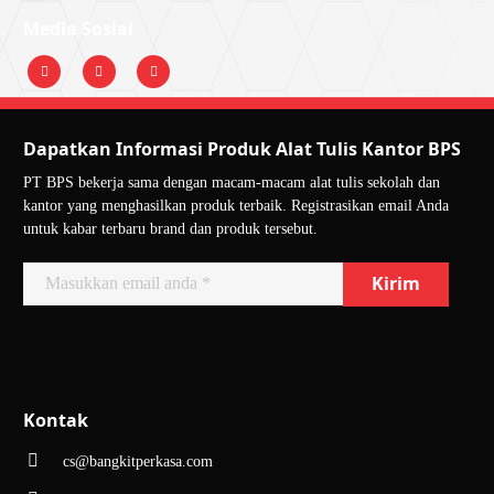
Tahan terhadap air dan panas
Media Sosial
Mudah untuk digunakan
Multifungsi
Dengan semua keunggulan yang ditawarkan, double tape foam nachi
Dapatkan Informasi Produk Alat Tulis Kantor BPS
bisa jadi pilihan ideal untuk kebutuhan Anda. Dapatkan tape ini di
Bangkit Perkasa Sukses dengan harga yang menarik dan lakukan
PT BPS bekerja sama dengan macam-macam alat tulis sekolah dan
pemesanan sekarang juga!
kantor yang menghasilkan produk terbaik. Registrasikan email Anda
untuk kabar terbaru brand dan produk tersebut.
Tata Cara Pemesanan double
tape foam di Bangkit Perkasa
Sukses
Memesan double tape foam berkualitas dari Bangkit Perkasa Sukses
sangatlah mudah! Ikuti langkah-langkah berikut untuk mendapatkan
produk yang Anda butuhkan:
Kontak
1. Pilih Produk yang Anda Butuhkan
cs@bangkitperkasa.com